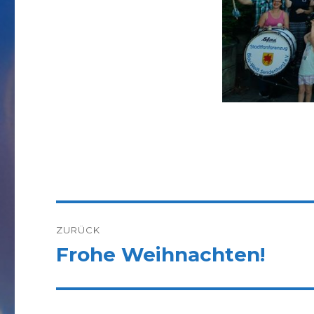
Beitragsnavigation
ZURÜCK
Frohe Weihnachten!
Vorheriger
Beitrag: