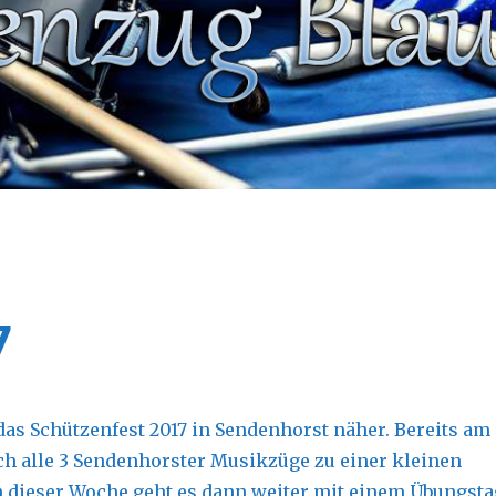
7
as Schützenfest 2017 in Sendenhorst näher. Bereits am
ich alle 3 Sendenhorster Musikzüge zu einer kleinen
 dieser Woche geht es dann weiter mit einem Übungsta