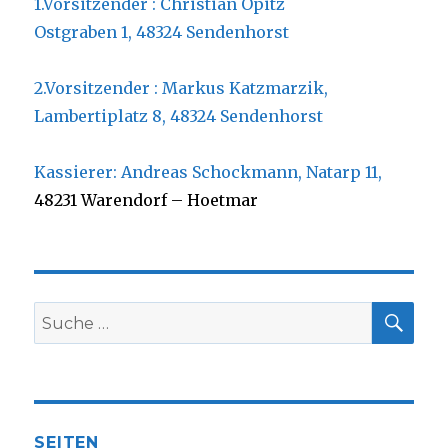
1.Vorsitzender : Christian Opitz
Ostgraben 1, 48324 Sendenhorst
2.Vorsitzender : Markus Katzmarzik,
Lambertiplatz 8, 48324 Sendenhorst
Kassierer: Andreas Schockmann, Natarp 11,
48231 Warendorf – Hoetmar
SUC
Suche
nach:
SEITEN