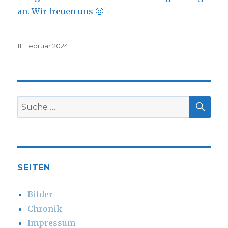
an. Wir freuen uns 🙂
Veröffentlicht
11. Februar 2024
am
SUC
Suche
nach:
SEITEN
Bilder
Chronik
Impressum