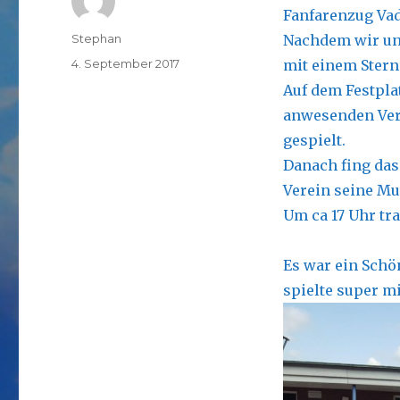
Fanfarenzug Vad
Autor
Stephan
Nachdem wir uns
Veröffentlicht
4. September 2017
mit einem Stern
am
Auf dem Festpl
anwesenden Ver
gespielt.
Danach fing das
Verein seine Mu
Um ca 17 Uhr tr
Es war ein Schö
spielte super mi