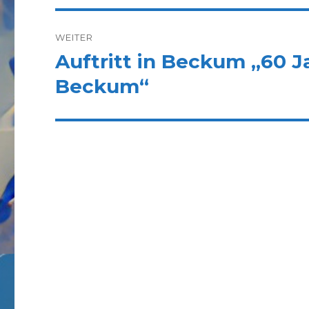
WEITER
Auftritt in Beckum „60 
Nächster
Beitrag:
Beckum“