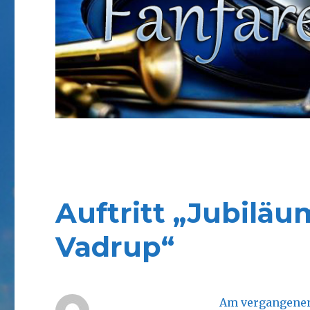
Auftritt „Jubilä
Vadrup“
Am vergangenen 