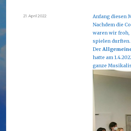
Veröffentlicht
21. April 2022
Anfang diesen M
am
Nachdem die Co
waren wir froh,
spielen durften.
Der
Allgemeiner
hatte am 1.4.20
ganze Musikalis