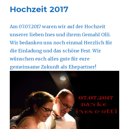
Hochzeit 2017
Am 07.07.2017 waren wir auf der Hochzeit
unserer lieben Ines und ihrem Gemahl Olli.
Wir bedanken uns noch einmal Herzlich für
die Einladung und das schöne Fest. Wir
wünschen euch alles gute für eure
gemeinsame Zukunft als Ehepartner!